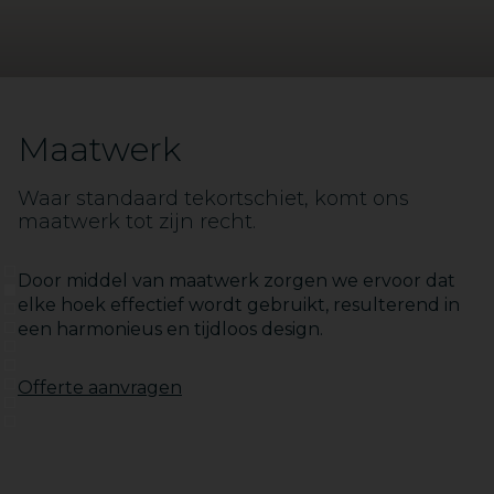
Maatwerk
Waar standaard tekortschiet, komt ons
maatwerk tot zijn recht.
1
Door middel van maatwerk zorgen we ervoor dat
2
elke hoek effectief wordt gebruikt, resulterend in
3
een harmonieus en tijdloos design.
4
5
6
7
Offerte aanvragen
8
9