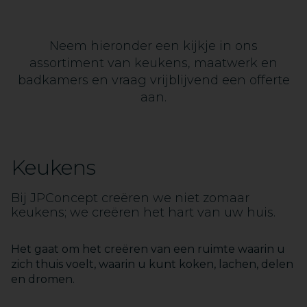
Neem hieronder een kijkje in ons
assortiment van keukens, maatwerk en
badkamers en vraag vrijblijvend een offerte
aan.
Keukens
Bij JPConcept creëren we niet zomaar
1
keukens; we creëren het hart van uw huis.
2
3
4
Het gaat om het creëren van een ruimte waarin u
5
zich thuis voelt, waarin u kunt koken, lachen, delen
6
en dromen.
7
8
9