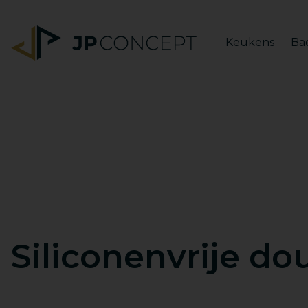
Keukens
Ba
Siliconenvrije do