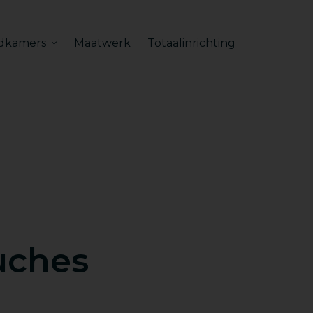
dkamers
Maatwerk
Totaalinrichting
uches