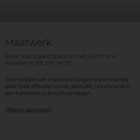
Maatwerk
Waar standaard tekortschiet, komt ons
maatwerk tot zijn recht.
1
Door middel van maatwerk zorgen we ervoor dat
2
elke hoek effectief wordt gebruikt, resulterend in
3
een harmonieus en tijdloos design.
4
5
6
7
Offerte aanvragen
8
9