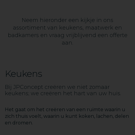
Neem hieronder een kijkje in ons
assortiment van keukens, maatwerk en
badkamers en vraag vrijblijvend een offerte
aan.
Keukens
Bij JPConcept creëren we niet zomaar
1
keukens; we creëren het hart van uw huis.
2
3
4
Het gaat om het creëren van een ruimte waarin u
5
zich thuis voelt, waarin u kunt koken, lachen, delen
6
en dromen.
7
8
9