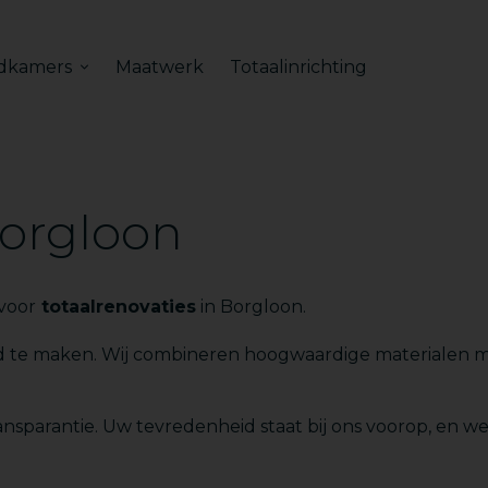
dkamers
Maatwerk
Totaalinrichting
Borgloon
voor
totaalrenovaties
in Borgloon.
id te maken. Wij combineren hoogwaardige materialen 
nsparantie. Uw tevredenheid staat bij ons voorop, en we