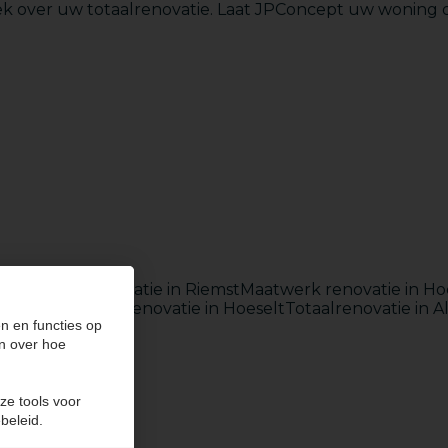
ek over uw totaalrenovatie. Laat JPConcept uw woning o
Badkamers
Badkamer renovatie in Riemst
Maatwerk renovatie in H
n Hasselt
Totaalrenovatie in Hoeselt
Totaalrenovatie in A
n en functies op
n over hoe
ze tools voor
beleid.