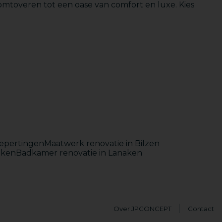
mtoveren tot een oase van comfort en luxe. Kies
Maatwerk
oepertingen
Maatwerk renovatie in Bilzen
lken
Badkamer renovatie in Lanaken
Over JPCONCEPT
Contact