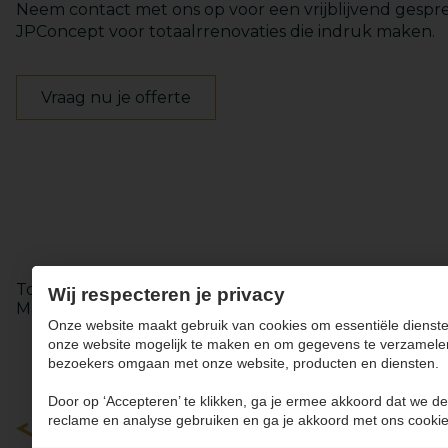
Neem contact met ons op voor een vrijblijvend gespr
JPConcept voor totaalrrenovaties die indruk maken.
Vraag nu je offerte
Keukens
Totaalinrichting
Totaalrenovatie in Werm
Badkamer renovatie in Alken
Wij respecteren je privacy
Maatwerk renovatie in Tongeren
Badkamer renovatie i
Onze website maakt gebruik van cookies om essentiële dienste
onze website mogelijk te maken en om gegevens te verzamele
bezoekers omgaan met onze website, producten en diensten.
Door op ‘Accepteren’ te klikken, ga je ermee akkoord dat we de
reclame en analyse gebruiken en ga je akkoord met ons cookie
Keukens
Badkamers
Maatwerk
Totaalinrichting