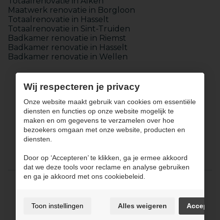
Totaalrenovatie in Alken
Maatwerk renovatie in Borgloon
Totaalrenovatie in Hasselt
Totaalrenovatie in Sint-Truiden
Badkamer renovatie in Riemst
Badkamer renovatie in Hasselt
Badkamer renovatie in Wellen
Wij respecteren je privacy
Onze website maakt gebruik van cookies om essentiële
diensten en functies op onze website mogelijk te
maken en om gegevens te verzamelen over hoe
Keukens
bezoekers omgaan met onze website, producten en
Badkamers
diensten.
Maatwerk
Totaalinrichting
Door op ‘Accepteren’ te klikken, ga je ermee akkoord
Over JPCONCEPT
Contact
dat we deze tools voor reclame en analyse gebruiken
en ga je akkoord met ons cookiebeleid.
Gebruiksvoorwaarden & privacybeleid
Cookie policy
Toon instellingen
Alles weigeren
Accepter
Cookie voorkeuren
Sitemap