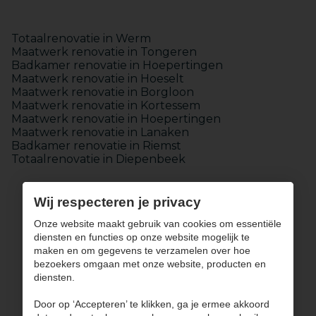
Totaalrenovatie in Werm
Maatwerk renovatie in Tongeren
Badkamer renovatie in Hoepertingen
Maatwerk renovatie in Hoeselt
Maatwerk renovatie in Borgloon
Maatwerk renovatie in Kortessem
Maatwerk renovatie in Hoepertingen
Maatwerk renovatie in Lanaken
Badkamer renovatie in Riemst
Totaalrenovatie in Diepenbeek
Wij respecteren je privacy
Onze website maakt gebruik van cookies om essentiële
diensten en functies op onze website mogelijk te
maken en om gegevens te verzamelen over hoe
Keukens
bezoekers omgaan met onze website, producten en
Badkamers
diensten.
Maatwerk
Totaalinrichting
Door op ‘Accepteren’ te klikken, ga je ermee akkoord
Over JPCONCEPT
Contact